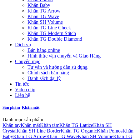
Khăn Baby
Khăn TG Arrow
Khăn TG Wave
Khăn SH Volume
Khăn TG Line Check
Khăn TG Modern Stitch
Khăn TG Double Diamond
Dịch vụ
Bán hàng online
Hình thức vận chuyển và Giao Hàng
Chuyên mục
Tư vấn và hướng dẫn sử dụng
Chính sách bán hàng
Danh sách đại lý
Tin tức
Video clip
Liên hệ
Sản phẩm
Khăn mặt
Danh mục sản phẩm
Khăn tay
Khăn mặt
Khăn tắm
Khăn TG Lattice
Khăn SH
Crystal
Khăn SH Line Border
Khăn TG Organic
Khăn Pomos
Khăn
Baby
Khăn TG Arrow
Khăn TG Wave
Khăn SH Volume
Khăn TG