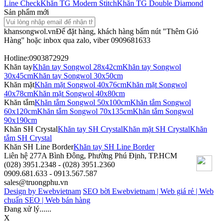
Line Check
Khăn TG Modern Stitch
Khăn TG Double Diamond
Sản phẩm mới
khansongwol.vn
Để đặt hàng, khách hàng bấm nút "Thêm Giỏ
Hàng" hoặc inbox qua zalo, viber 0909681633
Hotline:0903872929
Khăn tay
Khăn tay Songwol 28x42cm
Khăn tay Songwol
30x45cm
Khăn tay Songwol 30x50cm
Khăn mặt
Khăn mặt Songwol 40x76cm
Khăn mặt Songwol
40x78cm
Khăn mặt Songwol 40x80cm
Khăn tắm
Khăn tắm Songwol 50x100cm
Khăn tắm Songwol
60x120cm
Khăn tắm Songwol 70x135cm
Khăn tắm Songwol
90x190cm
Khăn SH Crystal
Khăn tay SH Crystal
Khăn mặt SH Crystal
Khăn
tắm SH Crystal
Khăn SH Line Border
Khăn tay SH Line Border
Liên hệ
277A Bình Đông, Phường Phú Định, TP.HCM
(028) 3951.2348 - (028) 3951.2360
0909.681.633 - 0913.567.587
sales@truongphu.vn
Design by Ewebvietnam
SEO bời Ewebvietnam |
Web giá rẻ |
Web
chuẩn SEO |
Web bán hàng
Đang xử lý......
X