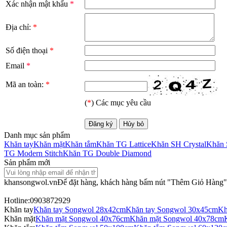
Xác nhận mật khẩu
*
Địa chỉ:
*
Số điện thoại
*
Email
*
Mã an toàn:
*
(
*
) Các mục yêu cầu
Danh mục sản phẩm
Khăn tay
Khăn mặt
Khăn tắm
Khăn TG Lattice
Khăn SH Crystal
Khăn 
TG Modern Stitch
Khăn TG Double Diamond
Sản phẩm mới
khansongwol.vn
Để đặt hàng, khách hàng bấm nút "Thêm Giỏ Hàng" 
Hotline:0903872929
Khăn tay
Khăn tay Songwol 28x42cm
Khăn tay Songwol 30x45cm
Kh
Khăn mặt
Khăn mặt Songwol 40x76cm
Khăn mặt Songwol 40x78cm