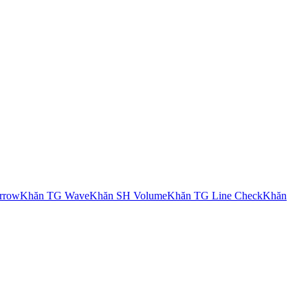
rrow
Khăn TG Wave
Khăn SH Volume
Khăn TG Line Check
Khăn