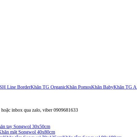
SH Line Border
Khăn TG Organic
Khăn Pomos
Khăn Baby
Khăn TG A
hoặc inbox qua zalo, viber 0909681633
ăn tay Songwol 30x50cm
Khăn mặt Songwol 40x80cm