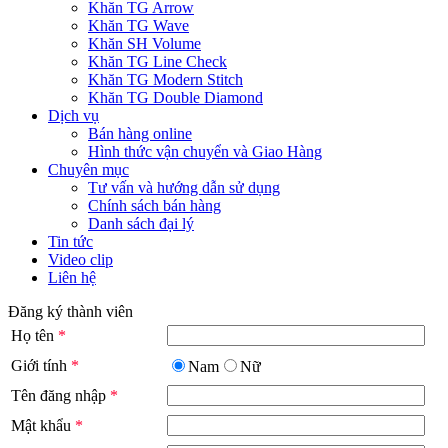
Khăn TG Arrow
Khăn TG Wave
Khăn SH Volume
Khăn TG Line Check
Khăn TG Modern Stitch
Khăn TG Double Diamond
Dịch vụ
Bán hàng online
Hình thức vận chuyển và Giao Hàng
Chuyên mục
Tư vấn và hướng dẫn sử dụng
Chính sách bán hàng
Danh sách đại lý
Tin tức
Video clip
Liên hệ
Đăng ký thành viên
Họ tên
*
Giới tính
*
Nam
Nữ
Tên đăng nhập
*
Mật khẩu
*