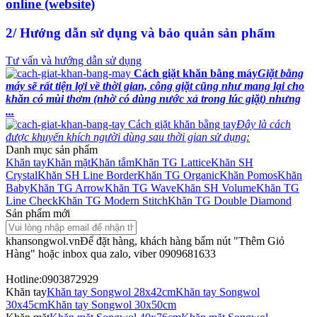
online (website)
2/ Hướng dẫn sử dụng và bảo quản sản phẩm
Tư vấn và hướng dẫn sử dụng
Cách giặt khăn bằng máy
Giặt bằng
máy sẽ rất tiện lợi về thời gian, công giặt cũng như mang lại cho
khăn có mùi thơm (nhờ có dùng nước xả trong lúc giặt) nhưng
...
Cách giặt khăn bằng tay
Đây là cách
được khuyến khích người dùng sau thời gian sử dụng:
Danh mục sản phẩm
Khăn tay
Khăn mặt
Khăn tắm
Khăn TG Lattice
Khăn SH
Crystal
Khăn SH Line Border
Khăn TG Organic
Khăn Pomos
Khăn
Baby
Khăn TG Arrow
Khăn TG Wave
Khăn SH Volume
Khăn TG
Line Check
Khăn TG Modern Stitch
Khăn TG Double Diamond
Sản phẩm mới
khansongwol.vn
Để đặt hàng, khách hàng bấm nút "Thêm Giỏ
Hàng" hoặc inbox qua zalo, viber 0909681633
Hotline:0903872929
Khăn tay
Khăn tay Songwol 28x42cm
Khăn tay Songwol
30x45cm
Khăn tay Songwol 30x50cm