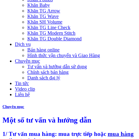
Khăn Baby
Khăn TG Arrow
Khăn TG Wave
Khăn SH Volume
Khăn TG Line Check
Khăn TG Modern Stitch
Khăn TG Double Diamond
Dịch vụ
Bán hàng online
Hình thức vận chuyển và Giao Hàng
Chuyên mục
Tư vấn và hướng dẫn sử dụng
Chính sách bán hàng
Danh sách đại lý
Tin tức
Video clip
Liên hệ
Chuyên mục
Một số tư vấn và hướng dẫn
1/ Tư vấn mua hàng: mua trực tiếp hoặc
mua hàng