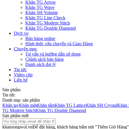
Khăn TG Arrow
Khăn TG Wave
Khăn SH Volume
Khăn TG Line Check
Khăn TG Modern Stitch
Khăn TG Double Diamond
Dịch vụ
Bán hàng online
Hình thức vận chuyển và Giao Hàng
Chuyên mục
Tư vấn và hướng dẫn sử dụng
Chính sách bán hàng
Danh sách đại lý
Tin tức
Video clip
Liên hệ
Sản phẩm
Tin tức
Danh mục sản phẩm
Khăn tay
Khăn mặt
Khăn tắm
Khăn TG Lattice
Khăn SH Crystal
Khăn 
TG Modern Stitch
Khăn TG Double Diamond
Sản phẩm mới
khansongwol.vn
Để đặt hàng, khách hàng bấm nút "Thêm Giỏ Hàng" 