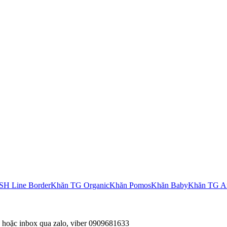
SH Line Border
Khăn TG Organic
Khăn Pomos
Khăn Baby
Khăn TG A
hoặc inbox qua zalo, viber 0909681633