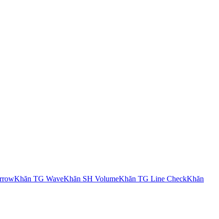
rrow
Khăn TG Wave
Khăn SH Volume
Khăn TG Line Check
Khăn